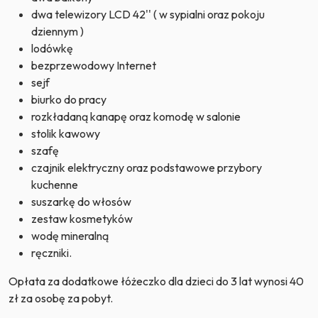
dwa telewizory LCD 42'' ( w sypialni oraz pokoju
dziennym )
lodówkę
bezprzewodowy Internet
sejf
biurko do pracy
rozkładaną kanapę oraz komodę w salonie
stolik kawowy
szafę
czajnik elektryczny oraz podstawowe przybory
kuchenne
suszarkę do włosów
zestaw kosmetyków
wodę mineralną
ręczniki.
Opłata za dodatkowe łóżeczko dla dzieci do 3 lat wynosi 40
zł za osobę za pobyt.